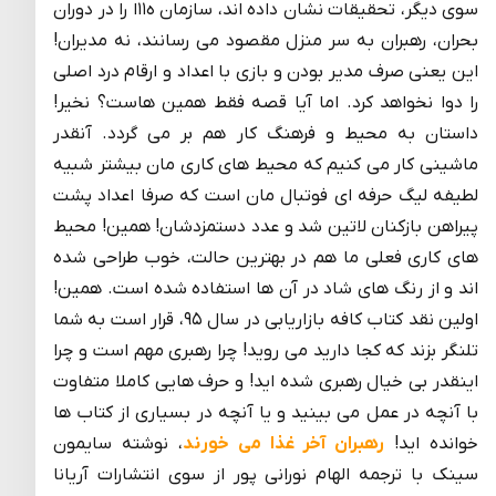
سوی دیگر، تحقیقات نشان داده اند، سازمان ه۱۱ا را در دوران
بحران، رهبران به سر منزل مقصود می رسانند، نه مدیران!
این یعنی صرف مدیر بودن و بازی با اعداد و ارقام درد اصلی
را دوا نخواهد کرد. اما آیا قصه فقط همین هاست؟ نخیر!
داستان به محیط و فرهنگ کار هم بر می گردد. آنقدر
ماشینی کار می کنیم که محیط های کاری مان بیشتر شبیه
لطیفه لیگ حرفه ای فوتبال مان است که صرفا اعداد پشت
پیراهن بازکنان لاتین شد و عدد دستمزدشان! همین! محیط
های کاری فعلی ما هم در بهترین حالت، خوب طراحی شده
اند و از رنگ های شاد در آن ها استفاده شده است. همین!
اولین نقد کتاب کافه بازاریابی در سال ۹۵، قرار است به شما
تلنگر بزند که کجا دارید می روید! چرا رهبری مهم است و چرا
اینقدر بی خیال رهبری شده اید! و حرف هایی کاملا متفاوت
با آنچه در عمل می بینید و یا آنچه در بسیاری از کتاب ها
خوانده اید!
رهبران آخر غذا می خورند
، نوشته سایمون
سینک با ترجمه الهام نورانی پور از سوی انتشارات آریانا