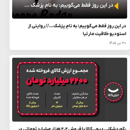
در این روز فقط می‌گوییم: به نامِ پزشک… // روایتی از
استودیو خلاقیت مارتیا
۳۰ تیر ۱۴۰۵
رکوردشکنی دیجی‌کالا با فروش ۲.۲ هزار میلیارد تومانی در