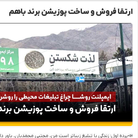
ارتقا فروش و ساخت پوزیشن برند باهم
📣پرده اول: زندگی با تبلیغ زیباتر است من، مجتبی محمدیان، باور د