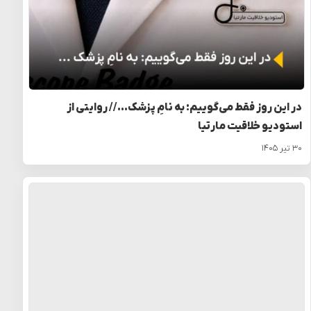
در این روز فقط می‌گوییم: به نامِ پزشک… // روایتی از
استودیو خلاقیت مارتیا
۳۰ تیر ۱۴۰۵