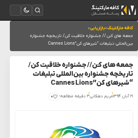
تغییر به حالت تاریک
باز کردن جستجو
باز کردن منو
کافه مارکتینگ
»
بازاریابی
»
جمعه های کـَن // جشنواره خلاقیت کن/ تاریخچه جشنواره
بین‌المللی تبلیغات “شیرهای کن”Cannes Lions
جمعه های کـَن // جشنواره خلاقیت کن/
تاریخچه جشنواره بین‌المللی تبلیغات
“شیرهای کن”Cannes Lions
۲۱ آبان ۱۳۹۴
مریم دهکانی
۳ دقیقه مطالعه
۰
پسندیدن