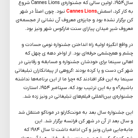
سال۱۹۵۴، اولین سالی که جشنواره‌ی Cannes Lions شروع
به کار کرد، اسمش
Cannes Lions
نبود. چون اصلاً در شهر
کن برگزار نشده بود و جایزه‌ی معروف آن نشانی از مجسمه‌ی
معروف شیرِ میدان پیازای سنت مارکوس شهر ونیز بود.
در واقع انگیزه اولیه راه انداختن جشنواره‌ نوعی حسادت و
چشم و هم‌چشمی حرفه‌ای بود. از اواخر دهه ی چهل که
اهالی سینما برای خودشان جشنواره و مسابقه و رقابتی در
شهر کن دست و پا کرده بودند ؛گروهی از پیمانکاران تبلیغاتی
سینما به این فکر افتادند که «چرا ما از این برنامه‌ها نداشته
باشیم؟» و به این ترتیب بود که، سپتامبر ۱۹۵۴، استارت
جشنواره‌ی بین‌المللی فیلم‌های تبلیغاتی در ونیز زده شد.
این جشنواره سال بعد به مونت‌کارلو در موناکو منتقل شد
و سال بعد از آن در شهر کن فرانسه برگزار شد. این
جابه‌جایی میان ونیز و کن ادامه داشت تا سال ۱۹۸۴ که