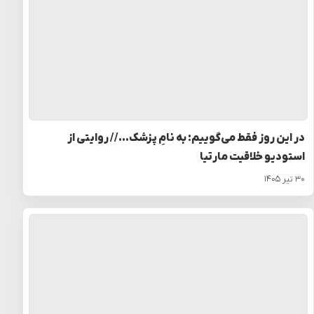
در این روز فقط می‌گوییم: به نامِ پزشک… // روایتی از
استودیو خلاقیت مارتیا
۳۰ تیر ۱۴۰۵