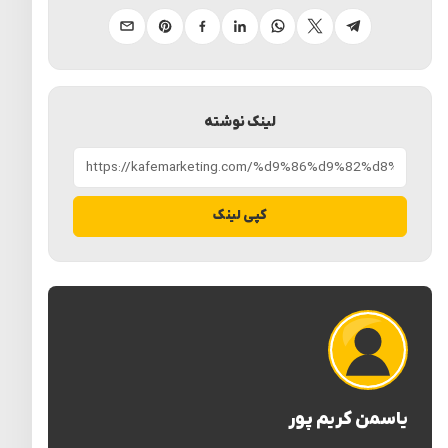
تلگرام
ایکس
واتساپ
لینکدین
فیسبوک
پینترست
ایمیل
لینک نوشته
کپی لینک
یاسمن کریم پور