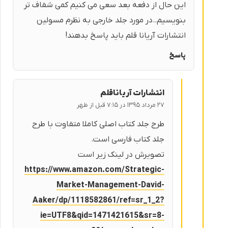
این حال از دفعه بعد سعی می کنیم کمی شفاف تر
بنویسیم..در مورد جلد خارجی به نظرم مسولین
انتشارات آریانا قلم باید پاسخ بدهند!
پاسخ
انتشارات آریاناقلم
۲۷ مرداد ۱۳۹۵ در ۷:۱۵ قبل از ظهر
طرح جلد کتاب اصلی کاملا متفاوت با طرح
جلد کتاب فارسی است.
تصویرش در لینک زیر است
https://www.amazon.com/Strategic-
Market-Management-David-
Aaker/dp/1118582861/ref=sr_1_2?
ie=UTF8&qid=1471421615&sr=8-