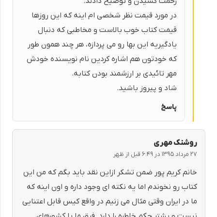
زحمت کشیدن و توضیح دادند.
در مورد قیمت نظر شخصی ام اینه که این روزها
قیمت کتاب خوب بالاست و مخاطبی که دنبال
یادگیریه این بها رو می پردازه، هر چند همون طور
که خودتون هم اشاره کردین نام نویسنده خودش
مهر تائیدی بر ارزشمند بودن کتابه.
شاد و پیروز باشید.
پاسخ
روشنک مهری
۲۷ مرداد ۱۳۹۵ در ۶:۴۹ قبل از ظهر
خانم کریم پور ضمن تشکر ازاین نقد باید بگم که من این
کتاب رو نخوندم اما یه نکته ای وجود داره و اون اینه که
ما در ایران وقتی مثال می زنیم در واقع کیس قابل اعتنایی
نیست و یشتر حکم خاطره را دارد. فرق ما با کشورهای