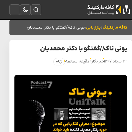
تغییر به حالت تاریک
باز کردن جستجو
باز کردن منو
کافه مارکتینگ
»
بازاریابی
»
یونی تاک//گفتگو با دکتر محمدیان
یونی تاک//گفتگو با دکتر محمدیان
۲۳ مرداد ۱۳۹۷
خبرنگار
۱ دقیقه مطالعه
۰
پسندیدن