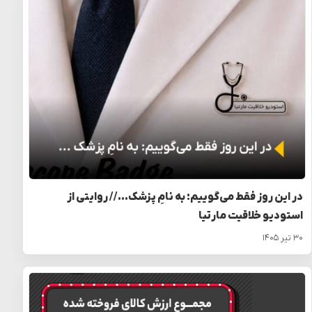
در این روز فقط می‌گوییم: به نامِ پزشک… // روایتی از
استودیو خلاقیت مارتیا
۳۰ تیر ۱۴۰۵