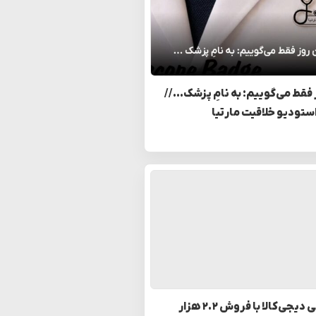
 فقط می‌گوییم: به نامِ پزشک… //
استودیو خلاقیت مارتیا
رکوردشکنی دیجی‌کالا با فروش ۲.۲ هزار