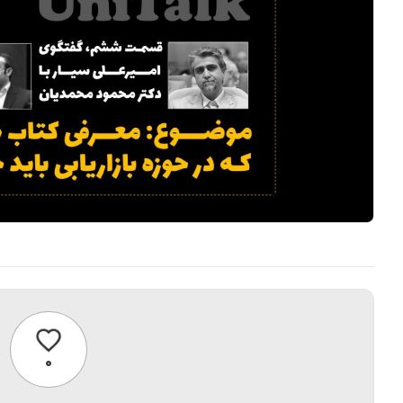
پسندیدن
۰