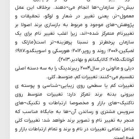
بیش¬تر سازمان¬ها انجام می¬دهند. برخلاف این عمل
معمول¬تر، یعنی تغییر در شعار و لوگو، تحقیقات و
پژوهش¬های موجود و مربوط به بازسازی برند اصولا بر
تغییرنام متمرکز شده¬اند، زیرا اغلب تغییر نام برای یک
سازمان پرخطرتر و نسبتا پرهزینه¬تر است(مازلک و
لمبکین،۲۰۰۶؛ روند و روپر،۲۰۱۲؛ هورسکی و اسوینگدو،۱۹۸۷؛
کولانگ،۲۰۱۵؛ کالایگنانم و بهادیر،۲۰۱۳).
دیلی و مالونی در سال۲۰۰۴ ریبرندینگ را به سه دسته اصلی
تقسیم می¬کنند: تغییرات کم، متوسط، کلی.
تغییرات کم یا سطحی روی زیبایی¬شناسی و پوسته ی
بیرونی بدنه برند تمرکز دارد؛ تغییرات متوسط روی
تاکتیک¬های بازار و مخصوصا ارتباطات و تکنیک¬های
سرویس مشتری و رساندن آن¬ها به جایگاه مناسب که
منجر به تغییر نام و تصویر برند خواهد شد؛ تغییرات کلی
شامل تمامی تغییرات در نام و برند و تمام ارتباطات بازار و
غیره است.