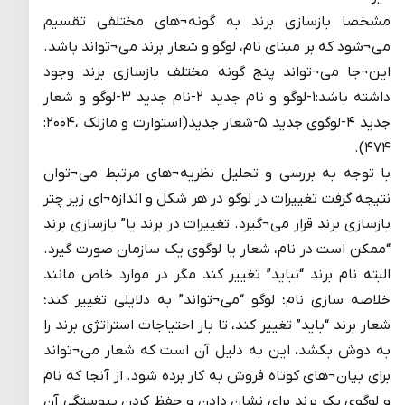
مشخصا بازسازی برند به گونه¬های مختلفی تقسیم
می¬شود که بر مبنای نام، لوگو و شعار برند می¬تواند باشد.
این¬جا می¬تواند پنج گونه مختلف بازسازی برند وجود
داشته باشد:۱-لوگو و نام جدید ۲-نام جدید ۳-لوگو و شعار
جدید ۴-لوگوی جدید ۵-شعار جدید(استوارت و مازلک ،۲۰۰۴:
۴۷۴).
با توجه به بررسی و تحلیل نظریه¬های مرتبط می¬توان
نتیجه گرفت تغییرات در لوگو در هر شکل و اندازه¬ای زیر چتر
بازسازی برند قرار می¬گیرد. تغییرات در برند یا” بازسازی برند
“ممکن است در نام، شعار یا لوگوی یک سازمان صورت گیرد.
البته نام برند “نباید” تغییر کند مگر در موارد خاص مانند
خلاصه سازی نام؛ لوگو “می¬تواند” به دلایلی تغییر کند؛
شعار برند “باید” تغییر کند، تا بار احتیاجات استراتژی برند را
به دوش بکشد، این به دلیل آن است که شعار می¬تواند
برای بیان¬های کوتاه فروش به کار برده شود. از آنجا که نام
و لوگوی یک برند برای نشان دادن و حفظ کردن پیوستگی آن