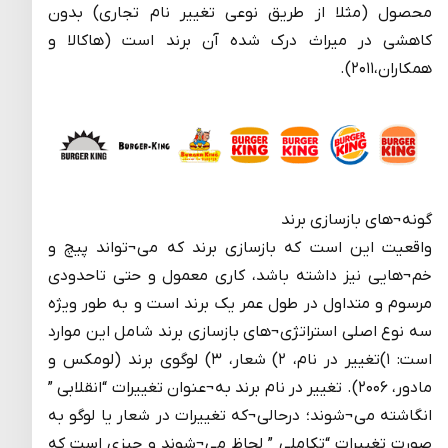
محصول (مثلا از طریق نوعی تغییر نام تجاری) بدون
کاهشی در میراث درک شده آن برند است (هاکالا و
همکاران،۲۰۱۱).
گونه¬های بازسازی برند
واقعیت این است که بازسازی برند که می¬تواند پیچ و
خم¬هایی نیز داشته باشد، کاری معمول و حتی تاحدودی
مرسوم و متداول در طول عمر یک برند است و به طور ویژه
سه نوع اصلی استراتژی¬های بازسازی برند شامل این موارد
است: ۱)تغییر در نام، ۲) شعار، ۳) لوگوی برند (لومکس و
مادور، ۲۰۰۶). تغییر در نام برند به¬عنوان تغییرات “انقلابی ”
انگاشته می¬شوند؛ درحالی¬که تغییرات در شعار یا لوگو به
صورت تغییرات “تکاملی ” لحاظ می¬شوند و چیزی است که