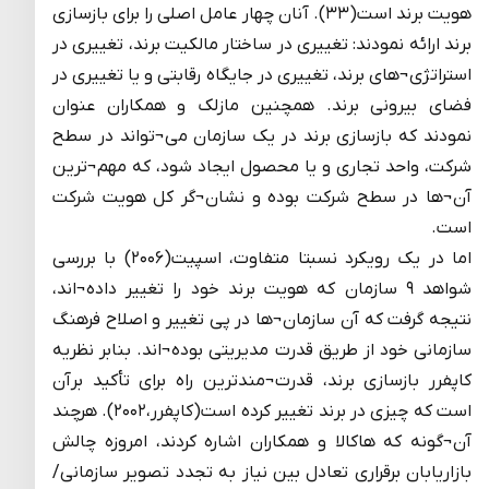
هویت برند است(۳۳). آنان چهار عامل اصلی را برای بازسازی
برند ارائه نمودند: تغییری در ساختار مالکیت برند، تغییری در
استراتژی¬های برند، تغییری در جایگاه رقابتی و یا تغییری در
فضای بیرونی برند. همچنین مازلک و همکاران عنوان
نمودند که بازسازی برند در یک سازمان می¬تواند در سطح
شرکت، واحد تجاری و یا محصول ایجاد شود، که مهم¬ترین
آن¬ها در سطح شرکت بوده و نشان¬گر کل هویت شرکت
است.
اما در یک رویکرد نسبتا متفاوت، اسپیت(۲۰۰۶) با بررسی
شواهد ۹ سازمان که هویت برند خود را تغییر داده¬اند،
نتیجه گرفت که آن سازمان¬ها در پی تغییر و اصلاح فرهنگ
سازمانی خود از طریق قدرت مدیریتی بوده¬اند. بنابر نظریه
کاپفرر بازسازی برند، قدرت¬مندترین راه برای تأکید برآن
است که چیزی در برند تغییر کرده است(کاپفرر،۲۰۰۲). هرچند
آن¬گونه که هاکالا و همکاران اشاره کردند، امروزه چالش
بازاریابان برقراری تعادل بین نیاز به تجدد تصویر سازمانی/