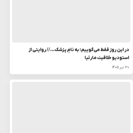
در این روز فقط می‌گوییم: به نامِ پزشک… // روایتی از
استودیو خلاقیت مارتیا
۳۰ تیر ۱۴۰۵