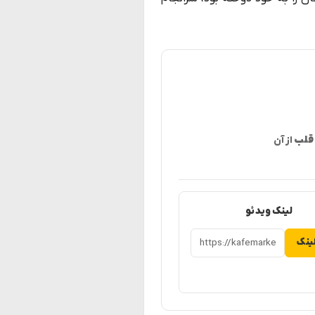
قلب
از آن
لینک ویدئو
ینک