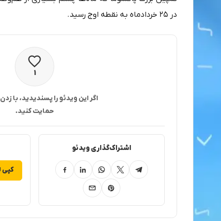
در ۲۵ خردادماه به نقطه اوج رسید.
پسندیدن
۱
اگر این ویدئو را پسندیدید، با زدن
حمایت کنید.
اشتراک‌گذاری ویدئو
کپی ل
تلگرام
ایکس
واتساپ
لینکدین
فیسبوک
پینترست
ایمیل