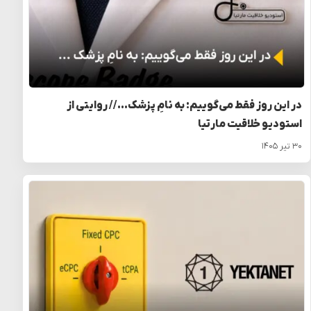
در این روز فقط می‌گوییم: به نامِ پزشک… // روایتی از
استودیو خلاقیت مارتیا
۳۰ تیر ۱۴۰۵