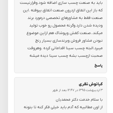
باید به صنعت چسب سازی اضافه شود.وقرارنیست
که باز این اتفاق ازدرون صنعت اتفاق بیوفته .این
صنعت فقط به مشاورهای تخصصی درمورد برند
ودیده شدن دارد.وگرنه محصول رو خوب تولید
میکند..صنعت کفش وپوشاک هم ازاین موضوع
نبودن مشاور فروش وبرندسازی بسیار رنج
میبرد.البته چسب سینا اقداماتی کرده .وهروقت
صحبت ازچسب بشه چسب سینا دیده میشه
پاسخ
کیانوش نظری
۳ اردیبهشت ۱۳۹۵ در ۱۲:۴۷ بعد از ظهر
با سلام خدمت دکتر محمدیان
از اون مطالبیه که آدم باید خیلی فکر کنه تا بتونه