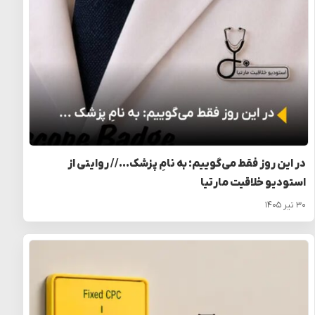
در این روز فقط می‌گوییم: به نامِ پزشک… // روایتی از
استودیو خلاقیت مارتیا
۳۰ تیر ۱۴۰۵