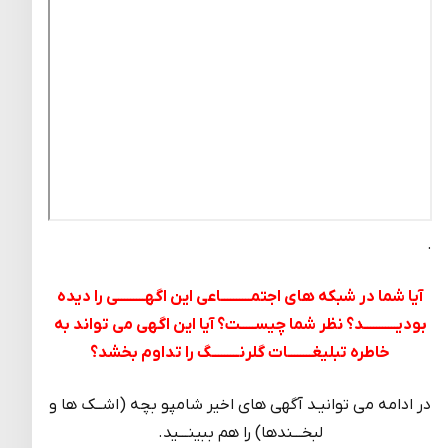
.
آیا شما در شبکه های اجتمــــــــــاعی این اگهـــــــــی را دیده
بودیـــــــــــد؟ نظر شما چیســـــت؟ آیا این اگهی می تواند به
خاطره تبلیغــــــــات گلرنـــــــــگ را تداوم بخشد؟
در ادامه می توانیـد آگهی های اخیر شامپو بچه (اشــک ها و
لبخـــندها) را هم ببینـــید.