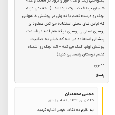
یکنواختی ریتم و عدم فراز و فرود در آهنگ و عدم
هیجان برخلاف کنسرت کودکانه . (البته نمی دونم
لچک رو درست گفتم یا نه ولی در پوشش خانمهایی
که لباس های محلی استفاده می کنن ععلاوه بر
روسری اصلی ی روسری دیگه هم فقط در قسمت
پیشانی استفاده می شه که خیلی به جذابیت
پوشش اونها کمک می کنه – اگه لچک رو اشتباه
گفتم دوستان راهنمایی کنید)
ممنون
پاسخ
مجتبی محمدیان
۲۵ شهریور ۱۳۹۴ در ۸:۱۱ قبل از ظهر
به نظرم به نکات خوبی اشاره کردید