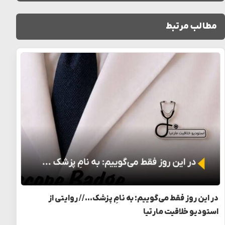
مطالب مرتبط
در این روز فقط می‌گوییم: به نامِ پزشک… // روایتی از
استودیو خلاقیت مارتیا