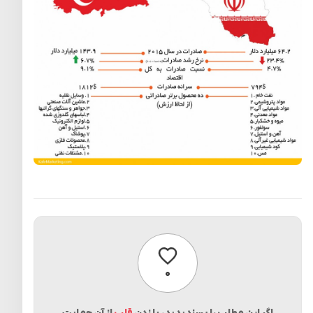
پسندیدن
۰