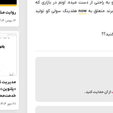
به راحتی از دست میده. اونم در بازاری که
رند متعلق به
now
هلدینگ سولی کو تولید
روایت مش
۱۳ بهمن ۱۴۰۴
نید؟؟
مدیریت نو
«پلنوین» 
از آن حمایت کنید.
خدمت‌محو
۲۸ مهر ۱۴۰۴