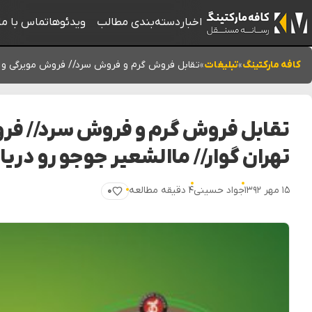
اخبار
دسته‌بندی مطالب
ویدئوها
تماس با ما
کافه مارکتینگ
»
تبلیغات
»
تقابل فروش گرم و فروش سرد// فروش مویرگی و شرک
تقابل فروش گرم و فروش سرد// فر
تهران گوار// ماالشعیر جوجو رو دریاب
۱۵ مهر ۱۳۹۲
جواد حسینی
۴ دقیقه مطالعه
۰
پسندیدن