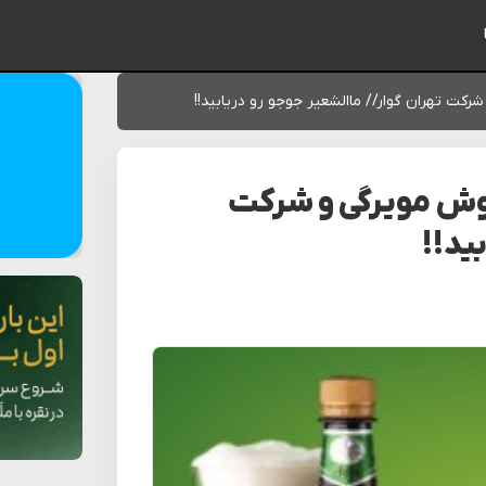
ایمیل شما
ت تهران گوار// ماالشعیر جوجو رو دریابید!!
وش مویرگی و شرکت
ید!!