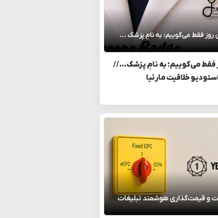
 فقط می‌گوییم: به نامِ پزشک… //
استودیو خلاقیت مارتیا