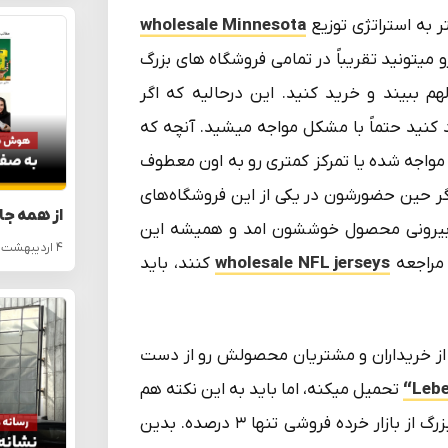
ر به استراتژی توزیع
wholesale Minnesota
یتونید تقریباً در تمامی فروشگاه های بزرگ
لهم ببیند و خرید کنید. این درحالیه که اگر
کنید حتماً با مشکل مواجه میشید. آنچه که
واجه شده یا تمرکز کمتری رو به اون معطوف
ر حین حضورشون در یکی از این فروشگاه‌های
از همه جا
 و بیرونی محصول خوششون امد و همیشه این
۴ اردیبهشت ۱۴۰۵
 مراجعه
wholesale NFL jerseys
کنند، باید
 از خریداران و مشتریان محصولش رو از دست
Lebe
تحمیل میکنه، اما باید به این نکته هم
داشته باشه که سهم فروشگاهای بزرگ از بازار خرده فروشی تنها ۳ درصده. بدین