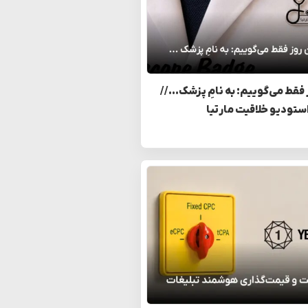
 فقط می‌گوییم: به نامِ پزشک… //
استودیو خلاقیت مارتیا