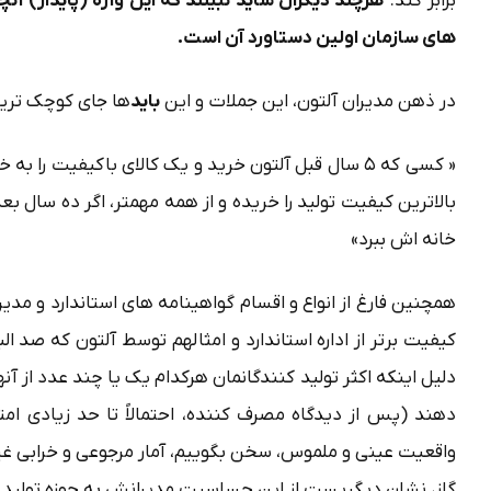
برابر کند.
هرچند دیگران شاید نبینند که این واژه (پایدار) آنچ
های سازمان اولین دستاورد آن است.
در ذهن مدیران آلتون، این جملات و این
باید
ها جای کوچک ترین 
« کسی که ۵ سال قبل آلتون خرید و یک کالای باکیفیت را به خانه برد، اگر امروز هم این محصول را بخرد،
بالاترین کیفیت تولید را خریده و از همه مهمتر، اگر ده سال بع
خانه اش ببرد»
همچنین فارغ از انواع و اقسام گواهینامه های استاندارد و م
کیفیت برتر از اداره استاندارد و امثالهم توسط آلتون که صد ال
دلیل اینکه اکثر تولید کنندگانمان هرکدام یک یا چند عدد از آنها
دهند (پس از دیدگاه مصرف کننده، احتمالاً تا حد زیادی امتیا
واقعیت عینی و ملموس، سخن بگوییم، آمار مرجوعی و خرابی غیرق
گاز، نشان دیگریست از این حساسیت مدیرانش به حوزه تولید و