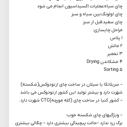
چای سیاه:عملیات اکسیداسیون انجام می شود
چای اولونگ:بین سیاه و سبز
چای سفید:قبل از سبز
مراحل چایسازی:
۱ پلاس
۲ مالش
۳ تخمیر
۴ خشکاندن Drying
۵ Sorting
– سریلانکا یا سیلان در ساخت چای ارتودوکس(شکسته)
شهرت دارد و بیشتر تولید این کشور ارتودوکس می باشد
– کشور کنیا در ساخت چای (کله مورچه)CTC شهرت دارد.
– ویژگیهای چای شکسته خوب:
برگ زرد ندارد –حالت پیچیدگی بیشتری دارد – چگالی بیشتری