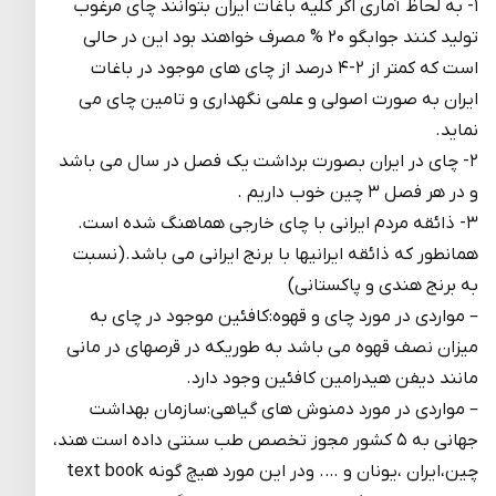
۱- به لحاظ آماری اگر کلیه باغات ایران بتوانند چای مرغوب
تولید کنند جوابگو ۲۰ % مصرف خواهند بود این در حالی
است که کمتر از ۲-۴ درصد از چای های موجود در باغات
ایران به صورت اصولی و علمی نگهداری و تامین چای می
نماید.
۲- چای در ایران بصورت برداشت یک فصل در سال می باشد
و در هر فصل ۳ چین خوب داریم .
۳- ذائقه مردم ایرانی با چای خارجی هماهنگ شده است.
همانطور که ذائقه ایرانیها با برنج ایرانی می باشد.(نسبت
به برنج هندی و پاکستانی)
– مواردی در مورد چای و قهوه:کافئین موجود در چای به
میزان نصف قهوه می باشد به طوریکه در قرصهای در مانی
مانند دیفن هیدرامین کافئین وجود دارد.
– مواردی در مورد دمنوش های گیاهی:سازمان بهداشت
جهانی به ۵ کشور مجوز تخصص طب سنتی داده است هند،
چین،ایران ،یونان و …. ودر این مورد هیچ گونه text book