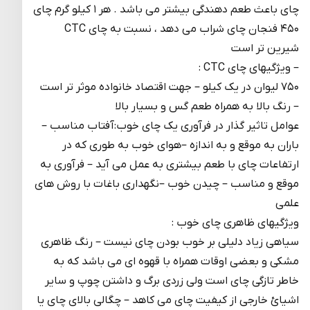
چای باعث طعم دهندگی بیشتر می باشد . هر ۱ کیلو گرم چای
۴۵۰ فنجان چای شراب می دهد ، نسبت به چای CTC
شیرین تر است
– ویژگیهای چای CTC :
۷۵۰ لیوان در یک کیلو – جهت اقتصاد خانواده موثر تر است
– رنگ بالا به همراه طعم گس و بسیار بالا
عوامل تاثیر گذار در فرآوری یک چای خوب:آفتاب مناسب –
باران به موقع و به اندازه –هوای خوب به طوری که در
ارتفاعات چای با طعم بیشتری به عمل می آید – فرآوری به
موقع و مناسب – چیدن خوب –نگهداری باغات با روش های
علمی
ویژگیهای ظاهری چای خوب :
سیاهی زیاد دلیلی بر خوب بودن چای نیست – رنگ ظاهری
مشکی و بعضی اوقات همراه با قهوه ای می باشد که به
خاطر تازگی چای است ولی زردی برگ و داشتن چوپ و سایر
اشیائ خارجی از کیفیت چای می کاهد – چگالی بالای چای یا