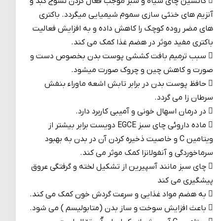
 کاتشین چای سیاه و سبز موجب فعال کردن نسوج کبد و
آنزیم های خنثی سازی سموم شیمیایی میگردد. باکتری
های مضر روده کوچک را کاهش داده و به افزایش فعالیت
باکتری مفید موثر در هضم غذا کمک می کند.
 سبب ترمیم بافت کششی پوست بدن بخصوص دست و
صورت و کاهش چین و چروک صورت میشود.
 حافظ پوست بدن در برابر تابش اشعه ماوراء بنفش
سرطان زا می گردد.
 در درمان اسهال خونی و آمیبی کاربرد دارد.
 ماده داروئی چای سبز EGCE دویست برابر بیشتر از
ویتامین C و خاصیت ذخیره کردن آن در بدن به بهبود
سرماخوردگی و آنفولانزا کمک موثر می کند.
 چای سبز مانند آسپیرین از تشکیل لخته و گرفتگی عروق
پیشگیری می کند
 به هضم مواد غذایی و سرعت گردش خون کمک می کند.
 باعث افزایش سوخت و ساز بدن (متابولیسم ) می شود.