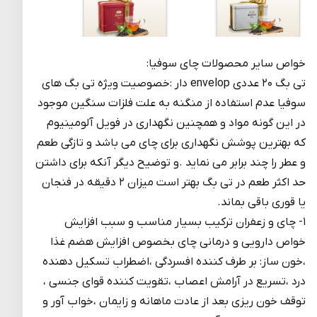
خواص سایر محصولات چای سوفیا:
تی بگ ۲۰ عددی envelop دار :خصوصیت ویژه تی بگ های
سوفیا عدم استفاده از منگنه به علت فلزات سنگین موجود
در این گونه مواد و همچنین نگهداری در فویل آلومینیوم
که بهترین پوشش نگهداری برای چای می باشد و تازگی طعم
و عطر را چند برابر می نماید .و توضیح دیگر آنکه برای داشتن
حد اکثر طعم در تی بگ بهتر است میزان ۲ دقیقه در فنجان
یا قوری باقی بماند.
۱- چای و زعفران ترکیب بسیار مناسب و سبب افزایش
خواص دارویی و درمانی چای بخصوص افزایش هضم غذا
،خون ساز: بر طرف کننده افسردگی ،اضطراب تسکیل دهنده
درد ،تسریع در آرامش اعصاب ،تقویت کننده قوای جنسی ،
توقف خون ریزی بعد از عادت ماهانه و زایمان ،خواب آور و