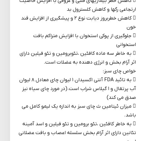
 کاهش خطر بیماریهای قلبی و عروقی با افزایش خاصیت
ارتجاعی رگها و کاهش کلسترول بد
 کاهش خطربروز دیابت نوع ۲ و پیشگیری از افزایش قند
خون
 جلوگیری از پوکی استخوان با افزایش متراکم بافت
استخوانی
 به خاطر سه ماده کافئین ،تئوبرومین و تئو فیلین دارای
اثر آرام بخش و انرژی دهنده به عضلات است.
خواص چای سبز:
 به تائید FDA آنتی اکسیدان ۱ لیوان چای معادل ۸ لیوان
آب پرتقال و ۱ گیلاس شراب است.(در مورد چای سیاه نیز
صدق می کند)
 میزان ئیتامین ث چای سبز به اندازه یک لیمو کامل می
باشد.
 به خاطر کافئین ،تئو برومین و تئو فیلین و اسد آمینه
تئانین دارای اثر آرام بخش سلسله اعصاب و بافت عضلانی