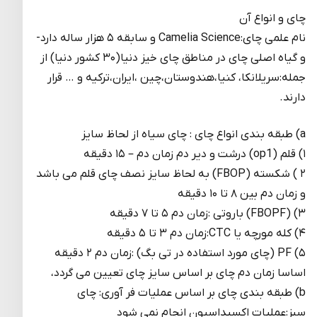
چای و انواع آن
نام علمی چای:Camelia Science و سابقه ۵ هزار ساله دارد-
و گیاه اصلی چای در مناطق چای خیز دنیا(۳۰ کشور دنیا) از
جمله:سریلانکا، کنیا،هندوستان،چین ،ایران،ترکیه و … قرار
دارند.
a) طبقه بندی انواع چای : چای سیاه از لحاظ سایز
۱) قلم (op1) درشت و دیر دم زمان دم – ۱۵ دقیقه
۲ ) شکسته (FBOP) به لحاظ سایز نصف چای قلم می باشد
و زمان دم بین ۸ تا ۱۰ دقیقه
۳) (FBOPF) باروتی :زمان دم ۵ تا ۷ دقیقه
۴) کله مورچه یا CTC:زمان دم ۳ تا ۵ دقیقه
۵) PF (چای مورد استفاده در تی بگ) :زمان دم ۲ دقیقه
اساسا زمان دم چای بر اساس سایز چای تعیین می گردد،
b) طبقه بندی چای بر اساس عملیات فر آوری: چای
سبز:عملیات اکسیداسیون انجام نمی شود