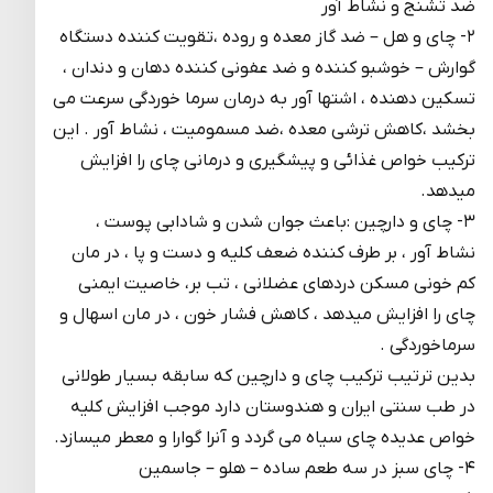
ضد تشنج و نشاط آور
۲- چای و هل – ضد گاز معده و روده ،تقویت کننده دستگاه
گوارش – خوشبو کننده و ضد عفونی کننده دهان و دندان ،
تسکین دهنده ، اشتها آور به درمان سرما خوردگی سرعت می
بخشد ،کاهش ترشی معده ،ضد مسمومیت ، نشاط آور . این
ترکیب خواص غذائی و پیشگیری و درمانی چای را افزایش
میدهد.
۳- چای و دارچین :باعث جوان شدن و شادابی پوست ،
نشاط آور ، بر طرف کننده ضعف کلیه و دست و پا ، در مان
کم خونی مسکن دردهای عضلانی ، تب بر، خاصیت ایمنی
چای را افزایش میدهد ، کاهش فشار خون ، در مان اسهال و
سرماخوردگی .
بدین ترتیب ترکیب چای و دارچین که سابقه بسیار طولانی
در طب سنتی ایران و هندوستان دارد موجب افزایش کلیه
خواص عدیده چای سیاه می گردد و آنرا گوارا و معطر میسازد.
۴- چای سبز در سه طعم ساده – هلو – جاسمین