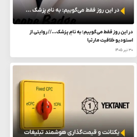
در این روز فقط می‌گوییم: به نامِ پزشک… // روایتی از
استودیو خلاقیت مارتیا
۳۰ تیر ۱۴۰۵