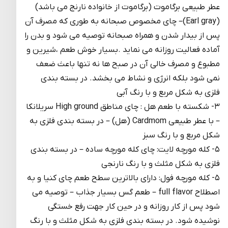
عطر طبیعی برگاموت (برگاموت از خانواده نارنج می باشد)
(Earl gray)– چای مخصوص صبحانه به طوری که مصرف آن
پس از بیدار شدن و همراه صبحانه توصیه می شود و بدن را
آماده فعالیت روزانه می نماید .بسیار خوش طعم ،شیرین و
مطبوع و مصرف خالی آن در صبح ها نه تنها باعث ضعف
نمی شود بلکه انرژی و نشاط می بخشد. در بسته بندی
فلزی به شکل مربع و با رنگ آبی
۳- شکسته با طعم هل : چای مناطق High ground سریلانکا
– با عطر طبیعی Cardmom (هل) – در بسته بندی فلزی به
شکل مربع و با رنگ سبز
۵- کله مورچه لایت: چای کله مورچه ساده – در بسته بندی
فلزی به شکل مثلث و با رنگ نارنجی
۵- کله مورچه فول: دارای بالاترین سطح طعم چای کنیا و به
اصطلاح full flavor – طعم گس بسیار جذاب – توصیه می
شود پس از کار روزانه و در حین کار جهت رفع خستگی
نوشیده شود. در بسته بندی فلزی به شکل مثلث و با رنگ