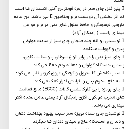
است.
 پلی فنل چای سبز در زمره قویترین آنتی اکسیدان ها است
که اثر بخشی آن دویست برابر ویتامین E می باشد.این ماده
دارویی فرسودگی و حافظ سلول های بدن در برابر عوامل
بیماری زاست ) رادیکال آزاد)
 نوشیدن روزانه چند فنجان چای سبز از سرعت عوارض
پیری و کهولت میکاهد.
 چای سبز بدن را در برابر انواع سرطان پروستات ، کلون،
پستان ،دستگاه گوارش و دهانه رحم حفظ می کند.
 سبب کاهش کلسترول و گرفتگی عروق کرونر قلب می گردد.
 به دفع سموم بدن و افزایش ادرار کمک می کند.
 چای بویژه را پی گلوکاتشین گالات (EGCG) مانع فعالیت
های مخرب مولکول اکژن رادیکال آزاد یعنی عامل عمده اکثر
بیماری می باشد.
 نوشیدن چای سیاه بویژه سبز سبب بهبود بهداشت دهان
و دندان و استحکام عاج و مینای دندان ها میگردد.