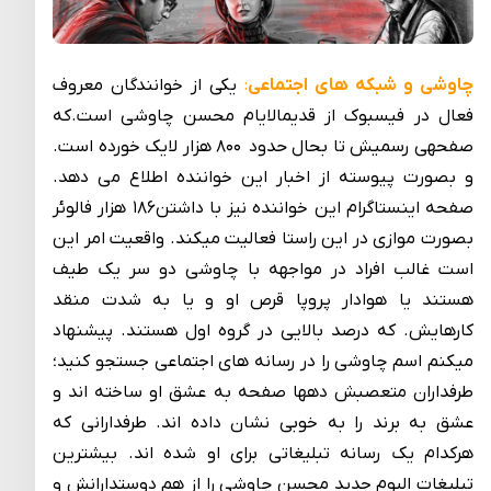
چاوشی و شبکه های اجتماعی
:
یکی از خوانندگان معروف
فعال در فیس­بوک از قدیم­الایام محسن چاوشی است.که
صفحه­ی رسمیش تا بحال حدود ۸۰۰ هزار لایک خورده است.
و بصورت پیوسته از اخبار این خواننده اطلاع می­ دهد.
صفحه اینستاگرام این خواننده نیز با داشتن۱۸۶ هزار فالوئر
بصورت موازی در این راستا فعالیت می­کند. واقعیت امر این
است غالب افراد در مواجهه با چاوشی دو سر یک طیف
هستند یا هوادار پروپا قرص او و یا به شدت منقد
کارهایش. که درصد بالایی در گروه اول هستند. پیشنهاد
می­کنم اسم چاوشی را در رسانه ­های اجتماعی جست­­جو کنید؛
طرفداران متعصبش دهها صفحه به عشق او ساخته اند و
عشق به برند را به خوبی نشان داده ­اند. طرفدارانی که
هرکدام یک رسانه تبلیغاتی برای او شده­ اند. بیشترین
تبلیغات البوم جدید محسن چاوشی را از هم دوستدارانش و