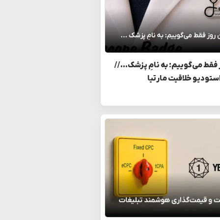
 فقط می‌گوییم: به نامِ پزشک… //
استودیو خلاقیت مارتیا