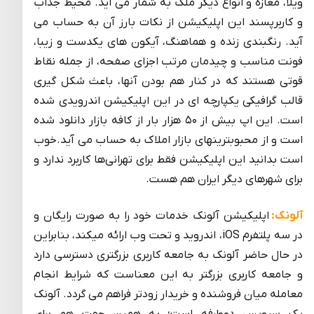
ویلا، مغازه و انواع دیگر ملک به شمار می آید. محیط جذاب
و کاربرپسند این اپلیکیشن از نکات بارز آن به حساب می
آید. رنگبندی زنده و هماهنگ، آیکون های یکدست و زیبا،
فونت مناسب و چیدمان مرتب اجزای صفحه، از جمله نقاط
قوتی هستند که در کنار هم بودن آنها، باعث شکل گیری
قالب گرافیکی یکپارچه ای در این اپلیکیشن اندرویدی شده
است. این اپ بیش از ۵۰ هزار بار از کافه بازار دانلود شده
است و از محبوبترینهای بازار املاک به حساب می آید.خوب
است بدانید این اپلیکیشن فقط برای تهرانی‌ها کاربرد ندارد و
برای شهر‌های دیگر ایران هم هست.
آلونک:
اپلیکیشن آلونک خدمات خود را به صورت رایگان و
در سه پلتفرم iOS، اندروید و تحت وب ارائه میکند، بنابراین
در حال حاضر آلونک به جامعه کاربری بزرگتری دسترسی دارد
و جامعه کاربری بزرگتر به این معناست که شرایط انجام
معامله میان فروشنده و خریدار زودتر فراهم می گردد. آلونک
یک سرویس دوطرفه است؛ به همین جهت هم برای