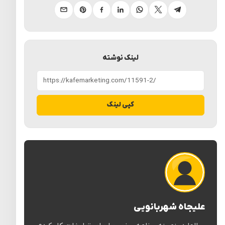
تلگرام
ایکس
واتساپ
لینکدین
فیسبوک
پینترست
ایمیل
لینک نوشته
کپی لینک
علیجاه شهربانویی