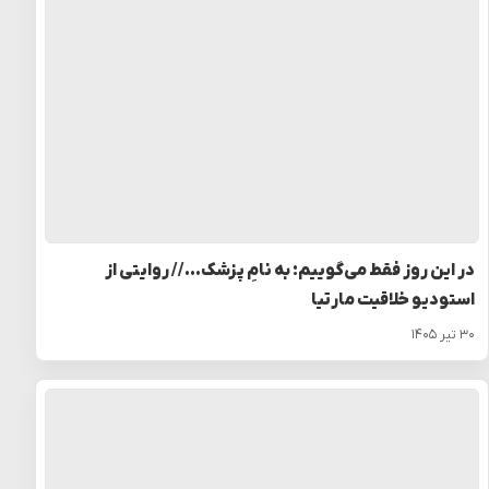
در این روز فقط می‌گوییم: به نامِ پزشک… // روایتی از
استودیو خلاقیت مارتیا
۳۰ تیر ۱۴۰۵