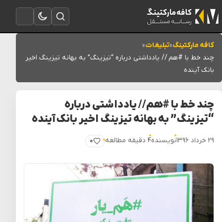
تغییر به حالت تاریک
باز کردن جستجو
باز کردن منو
کافه مارکتینگ
»
تبلیغات
»
چند خط با #هم // یادداشتی درباره “تیزینگ” به بهانه تیزینگ اخیر
بانک آینده
چند خط با #هم // یادداشتی درباره
“تیزینگ” به بهانه تیزینگ اخیر بانک آینده
۲۹ خرداد ۱۳۹۶
نویسنده
۴ دقیقه مطالعه
۰
پسندیدن