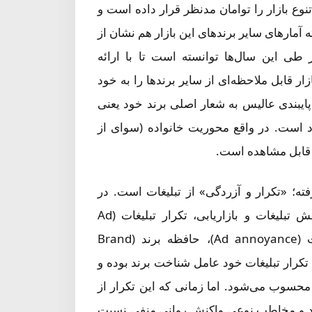
ع بازار را توامان مدنظر قرار داده است و
ه آمارهای سایر برندهای این بازار هم نشان از
طی این سال‌ها توانسته است تا با ارائه
ر قابل ملاحظه‌ای از سایر برندها را به خود
ایبندی عالیس به شعار اصلی برند خود یعنی
د است. در واقع محوریت خانواده (سوای از
 قابل مشاهده است.
فته؛ «تکرار و آزردگی» از تبلیغات است. در
نگاهی بازاریابانه به این موضوع، باید گفت، در ادبیات دانش تبلیغات و بازاریابی، تکرار تبلیغات (Ad
Repetition) با سه مساله دیگر شامل آزردگی از تبلیغات (Ad annoyance)، حافظه برند (Brand
Brand preferenc) مرتبط است. تکرار تبلیغات خود عامل شناخت برند بوده و
حسوب می‌شود. اما زمانی که این تکرار از
ود و مخاطب نوعی واکنش روانی منفی نسبت