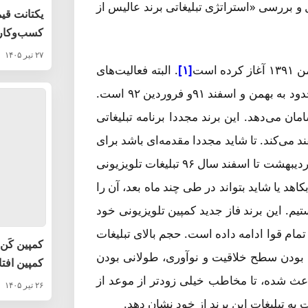
 بررسی «استراتژی تبلیغاتی برند عالیس از
یکتانت قی
کسب‌وکاره
۲۷ تیر ۱۴۰۵
است
[۱]
. البته فعالیت‌های
سال‌های ۹۱و ۹۲ این برند، متمرکز بر ایام نوروز سال ۹۲ و محدود به بهمن و اسفند ۹۱و فروردین ۹۲ است.
 ماهه تبلیغات خود را سامان می‌دهد. این برند مجددا برنامه تبلیغاتی
بهمن و اسفند می‌کند. تا شاید مجددا مقدمه‌ای باشد برای
یک کمپین ۱۰ ماهه در سال ۹۶٫ این برند به غیر از چند ماه، از اردیبهشت تا اسفند سال ۹۶ تبلیغات تلویزیونی
ل ۹۷ از فشار این تبلیغات بکاهد یا شاید بتواند در طی چند ماه بعد، آن را
یم. این برند فاز جدید کمپین تلویزیونی خود
رده و تا اکنون یعنی مرداد ۹۸ یکسره و با تمام قوا ادامه داده است. حجم بالای تبلیغات
کمپین کَن 
گ بودن سطح خلاقیت و نوآوری، طولانی بودن
کمپین افت
عث شده، تا مخاطب خیلی زودتر از موعد از
۲۶ تیر ۱۴۰۵
 تبلیغات این برند از خود نشان دهد.