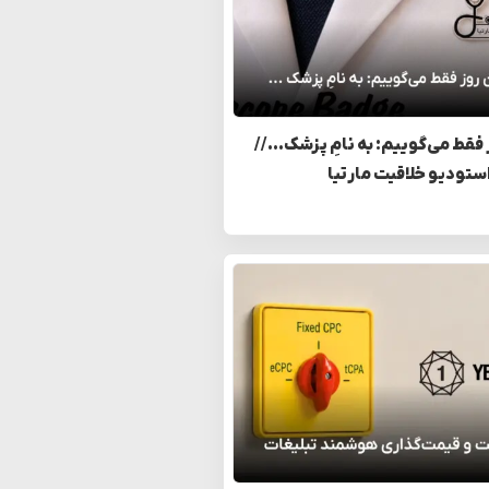
 فقط می‌گوییم: به نامِ پزشک… //
استودیو خلاقیت مارتیا