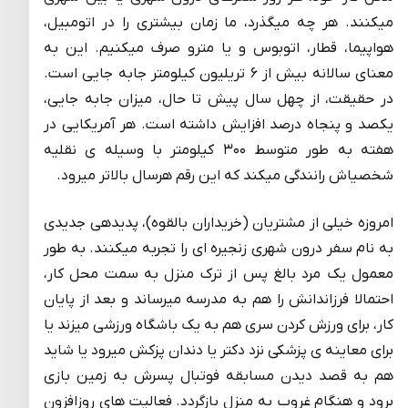
می­کنند. هر چه میگذرد، ما زمان بیشتری را در اتومبیل،
هواپیما، قطار، اتوبوس و یا مترو صرف میکنیم. این به
معنای سالانه بیش از ۶ تریلیون کیلومتر جابه جایی است.
در حقیقت، از چهل سال پیش تا حال، میزان جابه جایی،
یکصد و پنجاه درصد افزایش داشته است. هر آمریکایی در
هفته به طور متوسط ۳۰۰ کیلومتر با وسیله ی نقلیه
شخصی­اش رانندگی میکند که این رقم هرسال بالاتر میرود.
امروزه خیلی از مشتریان (خریداران بالقوه)، پدیده­ی جدیدی
به نام سفر درون شهری زنجیره ای را تجربه میکنند. به طور
معمول یک مرد بالغ پس از ترک منزل به سمت محل کار،
احتمالا فرزاندانش را هم به مدرسه میرساند و بعد از پایان
کار، برای ورزش کردن سری هم به یک باشگاه ورزشی میزند یا
برای معاینه ی پزشکی نزد دکتر یا دندان پزکش میرود یا شاید
هم به قصد دیدن مسابقه فوتبال پسرش به زمین بازی
برود و هنگام غروب به منزل بازگردد. فعالیت های روزافزون