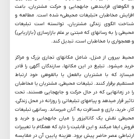
و الگوهای فزاینده­­ی جابه­جایی و حرکت مشتریان، باعث
افزایش مخاطبان «تبلیغات محیطی» شده است. مطالعه و
شناخت الگوی زندگی مشتریان، توانسته است تبلیغات
محیطی را به رسانه­ای که مبتنی بر علم بازارسازی (بازاریابی)
و هم­جواری با مخاطبان است، تبدیل کند.
محیط بیرون از منزل، شامل مکانهای تجاری بزرگ و مراکز
خرید میشود. تبلیغ در این مکانها، سازندگان آگهی را قادر
میسازد که با مشتریان بالفعل یا بالقوه­ی خود ارتباط
مستقیم برقرار کنند. تبلیغات محیطی، مشتریان یا مخاطبان
را در زمانهایی که در حال حرکت و جابه­جایی هستند، تحت
تاثیر قرار میدهد و پیامهای تبلیغاتی را روزانه در محل زندگی،
کار، خرید، بازی و مسافرت به آنان میرساند. رسانه­ی تبلیغات
محیطی نقش یک کاتالیزور را میان جابه­جایی و خرید و
فروش ایفا میکند و این قابلیت را دارد که همگام با تغییرات
ارتباطی عصر حاضر پیش برود. هزینه پایین آن در مقایسه