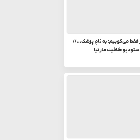
 فقط می‌گوییم: به نامِ پزشک… //
استودیو خلاقیت مارتیا