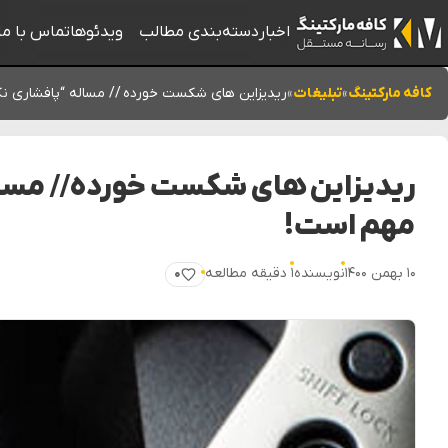
اخبار
دسته‌بندی مطالب
ویدئوها
تماس با ما
کافه مارکتینگ
»
تبلیغات
»
ریدیزاین های شکست خورده // مساله “پافشاری ن
ریدیزاین های شکست خورده // مسا
مهم است!
۱۰ بهمن ۱۴۰۰
نویسنده
۱ دقیقه مطالعه
۰
پسندیدن