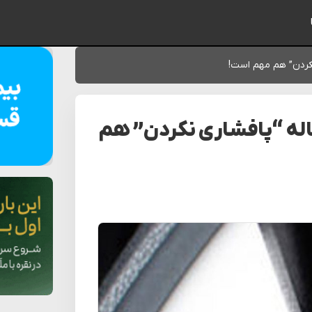
ایمیل شما
کردن” هم مهم است!
له “پافشاری نکردن” هم