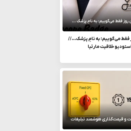
 فقط می‌گوییم: به نامِ پزشک… //
استودیو خلاقیت مارتیا