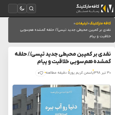
تغییر به حالت تاریک
باز کردن جستجو
باز کردن منو
کافه مارکتینگ
»
تبلیغات
»
نقدی بر کمپین محیطی جدید تپسی// حلقه گمشده هم‌سویی
خلاقیت و پیام
نقدی بر کمپین محیطی جدید تپسی// حلقه
گمشده هم‌سویی خلاقیت و پیام
۳۰ تیر ۱۳۹۸
یاسمن کریم پور
۵ دقیقه مطالعه
۰
پسندیدن