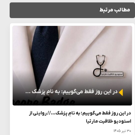
مطالب مرتبط
در این روز فقط می‌گوییم: به نامِ پزشک… // روایتی از
استودیو خلاقیت مارتیا
۳۰ تیر ۱۴۰۵