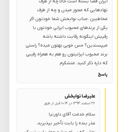
ایران فضا بسته است حالا چه از طرف
نهادهایی که مجوز میدن و چه از طرف
مخاطبین .جناب نوابخش شما خودتون اگر
یکی از برندهای محبوب ایرانی خودتون با
رقیبش اینگونه رقابت داشته باشه
میپسندین؟ حس خوبی بهتون میده؟ راستی
برند محبوب ایرانیتون رو هم به همراه رقیبی
که داره ذکر کنید. متشکرم
پاسخ
عليرضا نوابخش
۲۶ اسفند ۱۳۹۴ در ۱۰:۱۴ قبل از ظهر
سلام خدمت آقای داورنیا
عذر بنده را بابت تأخیر بپذیرید.
زمانی که بی ام دبلیو جواب این تبریک