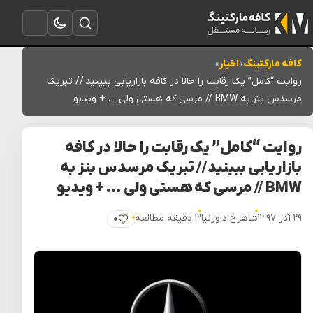
تغییر به حالت تاریک
باز کردن جستجو
باز کردن منو
کافه مارکتینگ
»
اخبار
»
روایت “کامل” یک رقابت را حالا در کافه بازاریابی ببینید // تبریک
مرسدس بنز به BMW // مرسی که هستی ولی … + ویدیو
روایت “کامل” یک رقابت را حالا در کافه
بازاریابی ببینید // تبریک مرسدس بنز به
BMW // مرسی که هستی ولی … + ویدیو
۲۹ آذر ۱۳۹۷
شاهرخ داورنیا
۳ دقیقه مطالعه
۰
پسندیدن