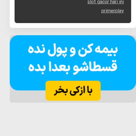
slot gacor hari ini
primerplay