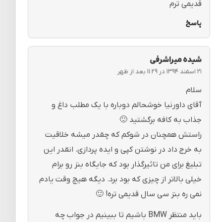
قدیمی ترم
پاسخ
شیده میراشرفی
۲۱ اسفند ۱۳۹۴ در ۱۱:۲۹ بعد از ظهر
سلام
آقای داورنیا خوشحالم دوباره با یک مطلب داغ و
جذاب به کافه برگشتید 🙂
راستش همچنان در شوکم که چقدر میشه خلاقیت
به خرج داد در نوشتن کپی و ایده پردازی. انقدر این
تبلیغ برای من تاثیرگذار بود که جایگاه بنز رو برام
خیلی بالاتر از چیزی که بود برد. دیگه هیچ وقت یادم
نمی ره بنز سی سال قدیمی تره! 🙂
باید منتظر BMW باشیم تا ببینیم در جواب چه