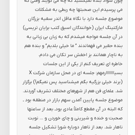
چون سواد بنده نمیکشید که چه می گویند وقتی که
می پرسیدم این صحبتها چه ربطی به مشکلات
موضوع جلسه دارد با نگاه عاقل اندر سفیه بزرگان
مارکتینگ ایران (خوانندگان اسبق کتب برایان تریسی)
در آن جلسه مواجه میشدم که به زبان بی زبانی به
بنده حقیر می فهماندند ” ما خیلی بلدیم” و بنده هم
به ناچار همانند بز اخفش سر تکان می دادم.
خاطره ای تعریف کنم از یکی از این جلسات
بسیااااااارمهم: جلسه ای در محل سازمان شرکت X
(برند خیلی بزرگیه بگم میشناسید پس نمیگم!) برگزار
شد. علمای فن هم از شهرهای مختلف تشریف آوردند.
موضوع جلسه پایین آمدن سهم بازار در منطقه بود ـ
که البته در آن مقطع کاملاً عادی بودـ بعد از ساعتها
صحبت و خنده و شیرینی و چای خوردن و … نوبت
ناهار شد. بعد از ناهار دوباره شورا تشکیل جلسه