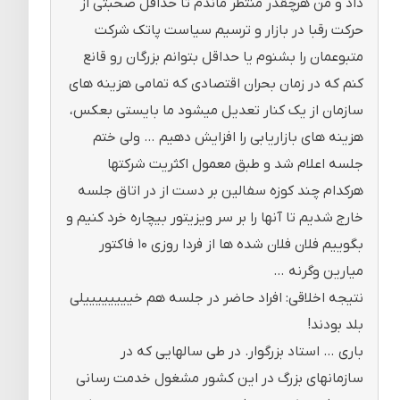
داد و من هرچقدر منتظر ماندم تا حداقل صحبتی از
حرکت رقبا در بازار و ترسیم سیاست پاتک شرکت
متبوعمان را بشنوم یا حداقل بتوانم بزرگان رو قانع
کنم که در زمان بحران اقتصادی که تمامی هزینه های
سازمان از یک کنار تعدیل میشود ما بایستی بعکس،
هزینه های بازاریابی را افزایش دهیم … ولی ختم
جلسه اعلام شد و طبق معمول اکثریت شرکتها
هرکدام چند کوزه سفالین بر دست از در اتاق جلسه
خارج شدیم تا آنها را بر سر ویزیتور بیچاره خرد کنیم و
بگوییم فلان فلان شده ها از فردا روزی ۱۰ فاکتور
میارین وگرنه …
نتیجه اخلاقی: افراد حاضر در جلسه هم خییییییییلی
بلد بودند!
باری … استاد بزرگوار. در طی سالهایی که در
سازمانهای بزرگ در این کشور مشغول خدمت رسانی