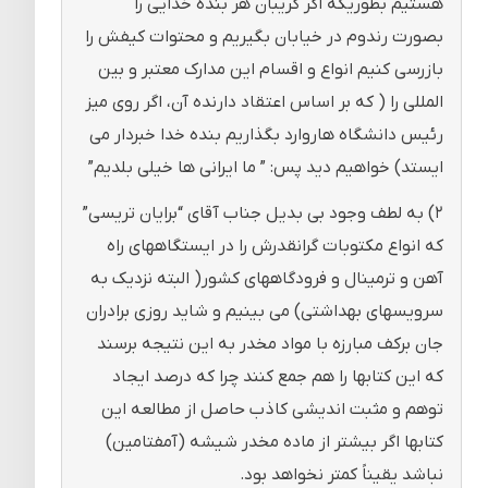
هستیم بطوریکه اگر گریبان هر بنده خدایی را
بصورت رندوم در خیابان بگیریم و محتوات کیفش را
بازرسی کنیم انواع و اقسام این مدارک معتبر و بین
المللی را ( که بر اساس اعتقاد دارنده آن، اگر روی میز
رئیس دانشگاه هاروارد بگذاریم بنده خدا خبردار می
ایستد) خواهیم دید پس: ” ما ایرانی ها خیلی بلدیم”
۲) به لطف وجود بی بدیل جناب آقای “برایان تریسی”
که انواع مکتوبات گرانقدرش را در ایستگاههای راه
آهن و ترمینال و فرودگاههای کشور( البته نزدیک به
سرویسهای بهداشتی) می بینیم و شاید روزی برادران
جان برکف مبارزه با مواد مخدر به این نتیجه برسند
که این کتابها را هم جمع کنند چرا که درصد ایجاد
توهم و مثبت اندیشی کاذب حاصل از مطالعه این
کتابها اگر بیشتر از ماده مخدر شیشه (آمفتامین)
نباشد یقیناً کمتر نخواهد بود.