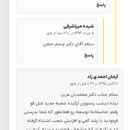
پاسخ
شیده میراشرفی
۵ مرداد ۱۳۹۴ در ۳:۱۰ بعد از ظهر
سلام آقای دکتر چشم حتمن
پاسخ
آرمان احمدی زاد
۲۸ آبان ۱۳۹۵ در ۸:۲۹ قبل از ظهر
سلام جناب دکتر محمدیان عزیز،
بنده دیشب رستوران ارکیده شعبه جدید متل قو
رفتم. متاسفانه توسعه رو همانطور که شما بدرستی
فرمودید با رشد کمی و افزایش شعب اشتباه گرفته
اند و نکته ای که جنابعالی فرمودید درسته. کیفیت