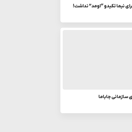
رای نیما تکیدو “اومد” نداشت!
 سازمانی جاباما