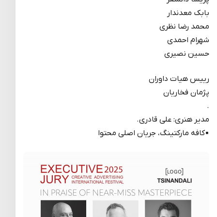
بابک معدندار
محمد رضا نظری
شهرام احمدی
حسین نصیری
رییس هیات داوران
پژمان فخاریان
.
مدیر هنرى: على قادرى.
▪️کافه مارکتینگ، جریان اصلی محتوا