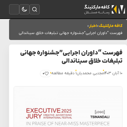
تغییر به حالت تاریک
باز کردن جستجو
باز کردن منو
کافه مارکتینگ
»
اخبار
»
فهرست “داوران اجرایی”جشنواره جهانی تبلیغات خلاق سیناندالی
فهرست “داوران اجرایی”جشنواره جهانی
تبلیغات خلاق سیناندالی
۱۰ آبان ۱۴۰۳
مجتبی محمدیان
۱ دقیقه مطالعه
۰
پسندیدن