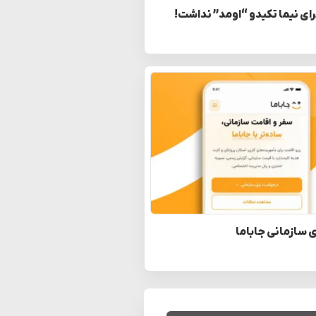
رای نیما تکیدو “اومد” نداشت!
 سازمانی جاباما