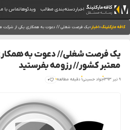
اخبار
دسته‌بندی مطالب
ویدئوها
تماس با ما
کافه مارکتینگ
»
اخبار
»
یک فرصت شغلی // دعوت به همکاری یکی از شرکت های
یک فرصت شغلی // دعوت به همکاری
معتبر کشور // رزومه بفرستید
۹ تیر ۱۳۹۳
جواد حسینی
۱ دقیقه مطالعه
۰
پسندیدن