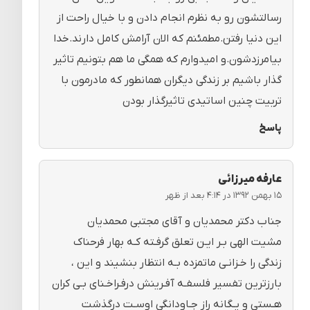
رسالتشون رو به نظرم انجام دادن و با خیال راحت از
این دنیا رفتن.مطمئنم که الان آرامش کامل دارند.خدا
بیامرزدشون.و امیدوارم که همگی ما هم بتونیم تاثیر
گذار باشیم بر زندگی دیگران همانطور که مادرمون با
تربیت چنین اساتیدی تاثیرگذار بودن
پاسخ
عارفه میرزائی
۱۵ بهمن ۱۳۹۲ در ۴:۱۴ بعد از ظهر
جناب دکتر محمدیان و آقای مجتبی محمدیان
مشیت الهی بـر ایـن تعلق گرفـته کـه بهار فرحناک
زندگی را خـزانـی ماتمزده بـه انتظار بنشیند و این ،
بارزترین تفسیر فلسفـه آفـرینش درفـراخـنای بـی کران
هـستی و یـگانه راز جـاودانگی اوسـت درگذشت