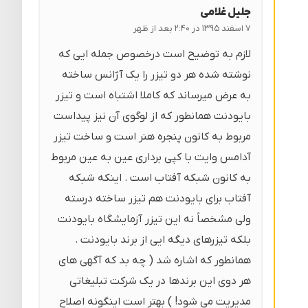
جلیل غلامی
۷ اسفند ۱۳۹۵ در ۲:۴۰ بعد از ظهر
لازم به توضیح است درخصوص جمله ایی که
نوشته شده هر دو تیزر را یک آژانس ساخته
به عرض میرساند که کاملا اشتباه است و تیزر
بایودنت همانطور که از لوگوی آن نیز پیداست
مربوط به کانون پنجره هنر است و ساخت تیزر
آدامس وایت با کپی برداری عین به عین مربوط
به کانون شبکه آفتاب است . اینکه شبکه
آفتاب برای بایودنت هم تیزر ساخته درسته
ولی مشخصاً نه این تیزر آزمایشگاه بایودنت
بلکه تیزرهای دیگه ایی از برند بایودنت .
همانطور که اشاره شد ( چه بد که آگهی های
هر دوی این برندها در یک شرکت تبلیغاتی
مدیریت می شود! ) بهتر است اینگونه اصلاح