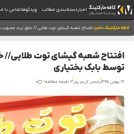
اخبار
دسته‌بندی مطالب
ویدئوها
تماس با ما
کافه مارکتینگ
»
اخبار
»
افتتاح شعبه گیشای توت طلایی // خلق برند محبوب 
افتتاح شعبه گیشای توت طلایی // 
توسط بابک بختیاری
۲۲ بهمن ۱۳۹۵
یاسمن کریم پور
۳ دقیقه مطالعه
۰
پسندیدن